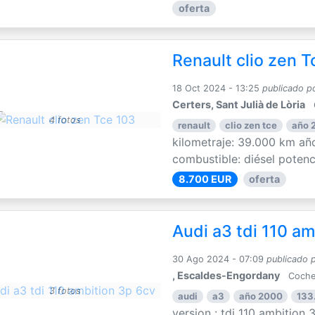
oferta
Renault clio zen T
18 Oct 2024 - 13:25
publicado p
Certers, Sant Julià de Lòria
4 fotos
renault
clio zen tce
año 
kilometraje: 39.000 km año
combustible: diésel potenci
8.700 EUR
oferta
Audi a3 tdi 110 am
30 Ago 2024 - 07:09
publicado 
, Escaldes-Engordany
Coche
3 fotos
audi
a3
año 2000
133
version : tdi 110 ambition