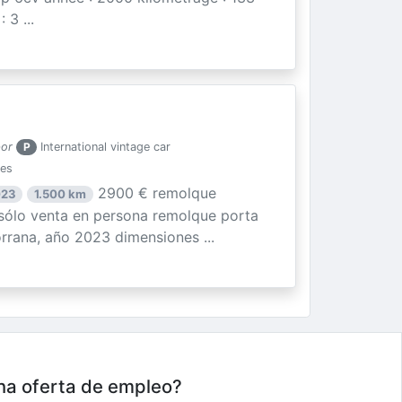
3 ...
por
P
International vintage car
ies
2900 € remolque
023
1.500 km
ólo venta en persona remolque porta
rrana, año 2023 dimensiones ...
una oferta de empleo?