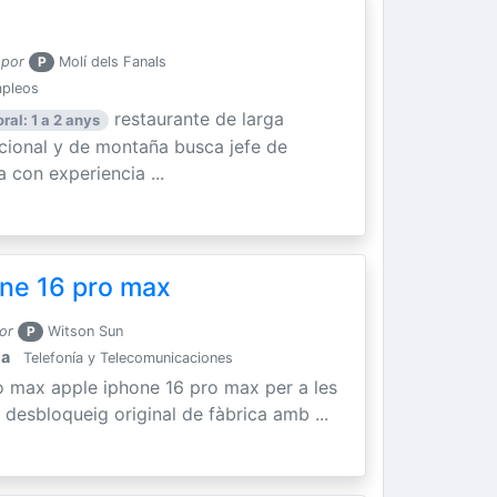
 por
P
Molí dels Fanals
mpleos
restaurante de larga
ral: 1 a 2 anys
icional y de montaña busca jefe de
 con experiencia ...
ne 16 pro max
or
P
Witson Sun
la
Telefonía y Telecomunicaciones
o max apple iphone 16 pro max per a les
 desbloqueig original de fàbrica amb ...