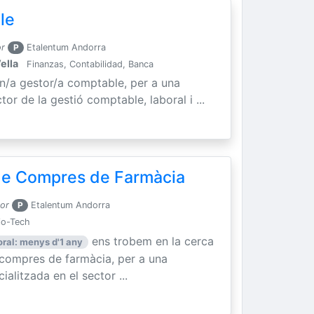
le
or
P
Etalentum Andorra
ella
Finanzas, Contabilidad, Banca
un/a gestor/a comptable, per a una
tor de la gestió comptable, laboral i ...
 de Compres de Farmàcia
por
P
Etalentum Andorra
io-Tech
ens trobem en la cerca
oral: menys d'1 any
e compres de farmàcia, per a una
litzada en el sector ...