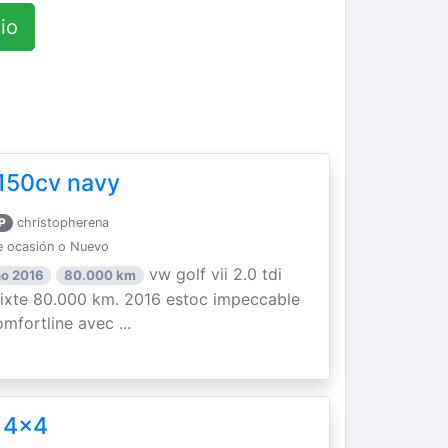
io
i 150cv navy
P
christopherena
 ocasión o Nuevo
vw golf vii 2.0 tdi
o 2016
80.000 km
mixte 80.000 km. 2016 estoc impeccable
mfortline avec ...
 4x4