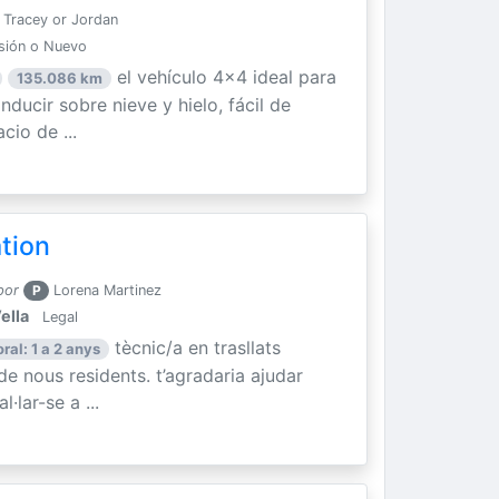
Tracey or Jordan
sión o Nuevo
el vehículo 4x4 ideal para
135.086 km
ducir sobre nieve y hielo, fácil de
cio de ...
ation
por
P
Lorena Martinez
ella
Legal
tècnic/a en trasllats
ral: 1 a 2 anys
 de nous residents. t’agradaria ajudar
·lar-se a ...