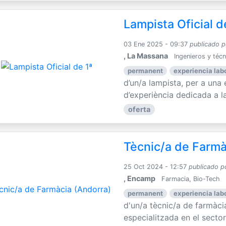
Lampista Oficial d
03 Ene 2025 - 09:37
publicado p
, La Massana
Ingenieros y téc
permanent
experiencia labo
d’un/a lampista, per a un
d’experiència dedicada a la 
oferta
Tècnic/a de Farmà
25 Oct 2024 - 12:57
publicado p
, Encamp
Farmacia, Bio-Tech
permanent
experiencia labo
d'un/a tècnic/a de farmàc
especialitzada en el sector