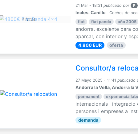
21 Mar - 18:31
publicado por
P
Incles, Canillo
Coches de oca
4 fotos
fiat
fiat panda
año 2005
andorra. excelente para con
aparcar, con interior y espa
4.800 EUR
oferta
Consultor/a reloc
27 Mayo 2025 - 11:41
publicado 
Andorra la Vella, Andorra la V
permanent
experiencia labo
internacionals i integració
persones i empreses a instal
demanda