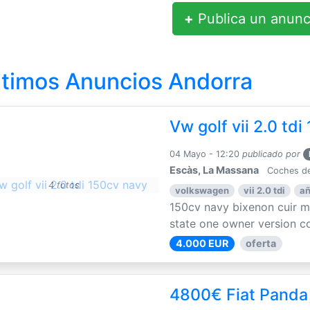
+
Publica un anunc
ltimos Anuncios Andorra
Vw golf vii 2.0 td
04 Mayo - 12:20
publicado por
Escàs, La Massana
Coches de
4 fotos
volkswagen
vii 2.0 tdi
añ
150cv navy bixenon cuir 
state one owner version co
4.000 EUR
oferta
4800€ Fiat Panda