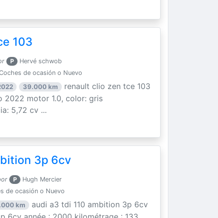
ce 103
or
P
Hervé schwob
Coches de ocasión o Nuevo
renault clio zen tce 103
2022
39.000 km
 2022 motor 1.0, color: gris
a: 5,72 cv ...
bition 3p 6cv
por
P
Hugh Mercier
s de ocasión o Nuevo
audi a3 tdi 110 ambition 3p 6cv
.000 km
 3p 6cv année : 2000 kilométrage : 133