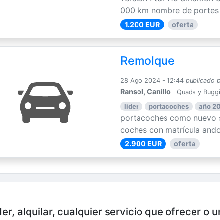
000 km nombre de portes : 
1.200 EUR
oferta
Remolque
28 Ago 2024 - 12:44
publicado 
Ransol, Canillo
Quads y Bugg
lider
portacoches
año 2
portacoches como nuevo s
coches con matrícula ando
2.900 EUR
oferta
er, alquilar, cualquier servicio que ofrecer o 