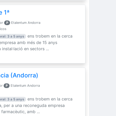
e 1ª
or
P
Etalentum Andorra
nicos
ens trobem en la cerca
ral: 3 a 5 anys
a empresa amb més de 15 anys
instal·lació en sectors ...
cia (Andorra)
or
P
Etalentum Andorra
ens trobem en la cerca
ral: 3 a 5 anys
ia, per a una reconeguda empresa
 farmacèutic, amb ...