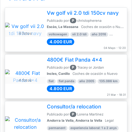
Vw golf vii 2.0 tdi 150cv navy
P
Publicado por
christopherena
Escàs, La Massana
Coches de ocasión o Nuevo
4 fotos
volkswagen
vii 2.0 tdi
año 2016
80.000 km
4.000 EUR
04 Mayo - 12:20
4800€ Fiat Panda 4x4
P
Publicado por
Tracey or Jordan
Incles, Canillo
Coches de ocasión o Nuevo
4 fotos
fiat
fiat panda
año 2005
135.086 km
4.800 EUR
21 Mar - 18:31
Consultor/a relocation
P
Publicado por
Lorena Martinez
Andorra la Vella, Andorra la Vella
Legal
permanent
experiencia laboral: 1 a 2 anys