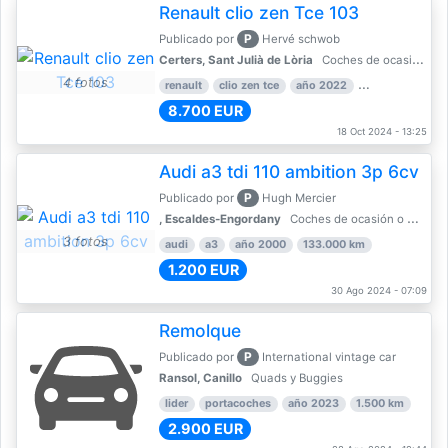
Renault clio zen Tce 103
P
Publicado por
Hervé schwob
Certers, Sant Julià de Lòria
Coches de ocasión o Nuevo
4 fotos
renault
clio zen tce
año 2022
39.000 km
8.700 EUR
18 Oct 2024 - 13:25
Audi a3 tdi 110 ambition 3p 6cv
P
Publicado por
Hugh Mercier
, Escaldes-Engordany
Coches de ocasión o Nuevo
3 fotos
audi
a3
año 2000
133.000 km
1.200 EUR
30 Ago 2024 - 07:09
Remolque
P
Publicado por
International vintage car
Ransol, Canillo
Quads y Buggies
lider
portacoches
año 2023
1.500 km
2.900 EUR