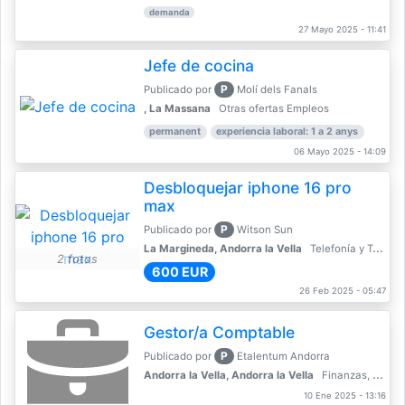
demanda
27 Mayo 2025 - 11:41
Jefe de cocina
P
Publicado por
Molí dels Fanals
, La Massana
Otras ofertas Empleos
permanent
experiencia laboral: 1 a 2 anys
06 Mayo 2025 - 14:09
Desbloquejar iphone 16 pro
max
P
Publicado por
Witson Sun
La Margineda, Andorra la Vella
Telefonía y Telecomunicaciones
2 fotos
600 EUR
26 Feb 2025 - 05:47
Gestor/a Comptable
P
Publicado por
Etalentum Andorra
Andorra la Vella, Andorra la Vella
Finanzas, Contabilidad, Banca
10 Ene 2025 - 13:16