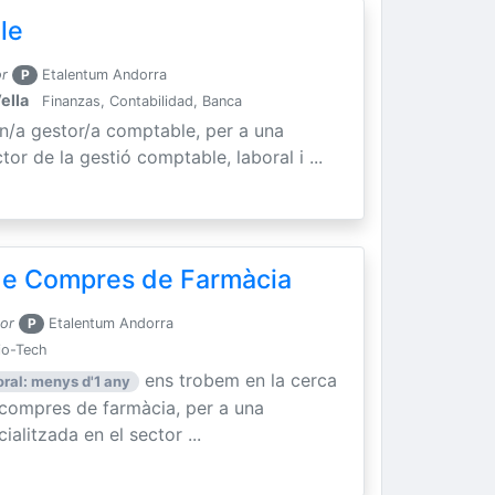
le
or
P
Etalentum Andorra
ella
Finanzas, Contabilidad, Banca
un/a gestor/a comptable, per a una
tor de la gestió comptable, laboral i ...
 de Compres de Farmàcia
por
P
Etalentum Andorra
io-Tech
ens trobem en la cerca
oral: menys d'1 any
e compres de farmàcia, per a una
litzada en el sector ...