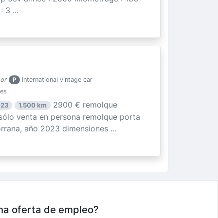
3 ...
por
P
International vintage car
ies
2900 € remolque
023
1.500 km
ólo venta en persona remolque porta
rrana, año 2023 dimensiones ...
una oferta de empleo?