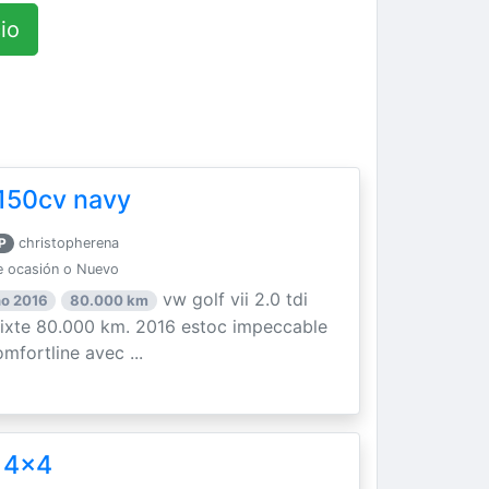
io
i 150cv navy
P
christopherena
 ocasión o Nuevo
vw golf vii 2.0 tdi
o 2016
80.000 km
mixte 80.000 km. 2016 estoc impeccable
mfortline avec ...
 4x4