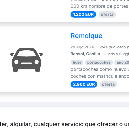
000 km nombre de portes : 
1.200 EUR
oferta
Remolque
28 Ago 2024 - 12:44
publicado 
Ransol, Canillo
Quads y Bugg
lider
portacoches
año 2
portacoches como nuevo s
coches con matrícula ando
2.900 EUR
oferta
er, alquilar, cualquier servicio que ofrecer o 