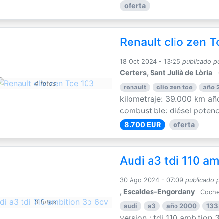
oferta
Renault clio zen T
18 Oct 2024 - 13:25
publicado p
Certers, Sant Julià de Lòria
4 fotos
renault
clio zen tce
año 
kilometraje: 39.000 km año
combustible: diésel potenci
8.700 EUR
oferta
Audi a3 tdi 110 am
30 Ago 2024 - 07:09
publicado 
, Escaldes-Engordany
Coche
3 fotos
audi
a3
año 2000
133
version : tdi 110 ambition