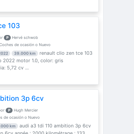
ce 103
or
P
Hervé schwob
Coches de ocasión o Nuevo
renault clio zen tce 103
2022
39.000 km
 2022 motor 1.0, color: gris
a: 5,72 cv ...
bition 3p 6cv
por
P
Hugh Mercier
s de ocasión o Nuevo
audi a3 tdi 110 ambition 3p 6cv
.000 km
 3p 6cv année : 2000 kilométrage : 133