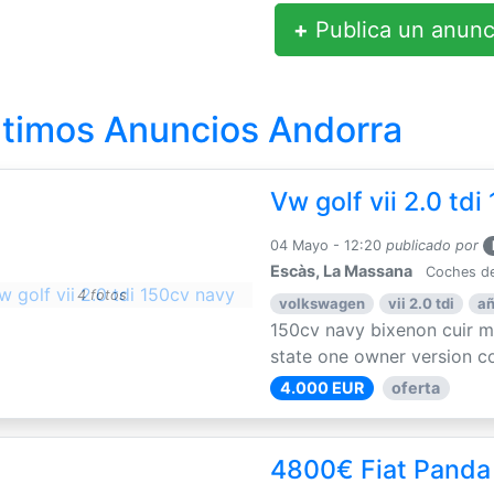
+
Publica un anunc
ltimos Anuncios Andorra
Vw golf vii 2.0 td
04 Mayo - 12:20
publicado por
Escàs, La Massana
Coches de
4 fotos
volkswagen
vii 2.0 tdi
añ
150cv navy bixenon cuir 
state one owner version co
4.000 EUR
oferta
4800€ Fiat Panda