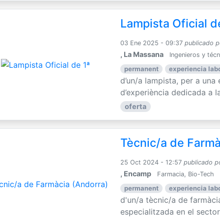
Lampista Oficial d
03 Ene 2025 - 09:37
publicado p
, La Massana
Ingenieros y téc
permanent
experiencia labo
d’un/a lampista, per a un
d’experiència dedicada a la 
oferta
Tècnic/a de Farmà
25 Oct 2024 - 12:57
publicado p
, Encamp
Farmacia, Bio-Tech
permanent
experiencia labo
d'un/a tècnic/a de farmàc
especialitzada en el sector