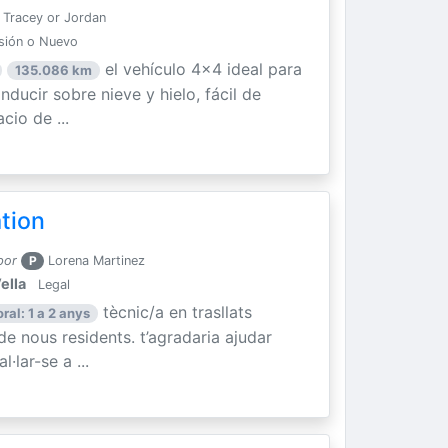
Tracey or Jordan
sión o Nuevo
el vehículo 4x4 ideal para
135.086 km
ducir sobre nieve y hielo, fácil de
cio de ...
ation
por
P
Lorena Martinez
ella
Legal
tècnic/a en trasllats
ral: 1 a 2 anys
 de nous residents. t’agradaria ajudar
·lar-se a ...