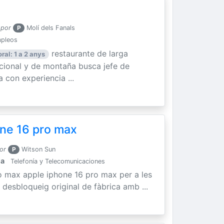
 por
P
Molí dels Fanals
mpleos
restaurante de larga
ral: 1 a 2 anys
icional y de montaña busca jefe de
 con experiencia ...
ne 16 pro max
or
P
Witson Sun
la
Telefonía y Telecomunicaciones
o max apple iphone 16 pro max per a les
 desbloqueig original de fàbrica amb ...