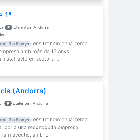
e 1ª
or
P
Etalentum Andorra
nicos
ens trobem en la cerca
ral: 3 a 5 anys
a empresa amb més de 15 anys
instal·lació en sectors ...
cia (Andorra)
or
P
Etalentum Andorra
ens trobem en la cerca
ral: 3 a 5 anys
ia, per a una reconeguda empresa
 farmacèutic, amb ...