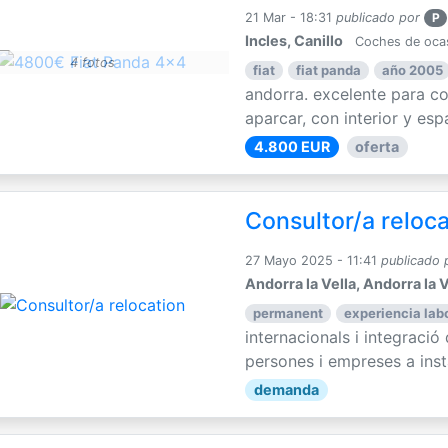
21 Mar - 18:31
publicado por
P
Incles, Canillo
Coches de oca
4 fotos
fiat
fiat panda
año 2005
andorra. excelente para con
aparcar, con interior y espa
4.800 EUR
oferta
Consultor/a reloc
27 Mayo 2025 - 11:41
publicado 
Andorra la Vella, Andorra la V
permanent
experiencia labo
internacionals i integració
persones i empreses a instal
demanda