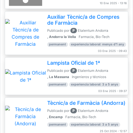
10 Ene 2025 - 13:16
Auxiliar Tècnic/a de Compres
de Farmàcia
P
Publicado por
Etalentum Andorra
, Andorra la Vella
Farmacia, Bio-Tech
permanent
experiencia laboral: menys d'1 any
03 Ene 2025 - 09:43
Lampista Oficial de 1ª
P
Publicado por
Etalentum Andorra
, La Massana
Ingenieros y técnicos
permanent
experiencia laboral: 3 a 5 anys
03 Ene 2025 - 09:37
Tècnic/a de Farmàcia (Andorra)
P
Publicado por
Etalentum Andorra
, Encamp
Farmacia, Bio-Tech
permanent
experiencia laboral: 3 a 5 anys
25 Oct 2024 - 12:57