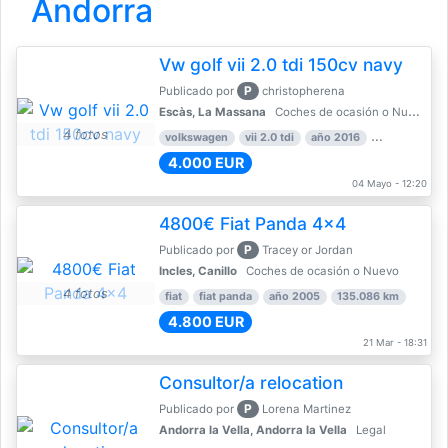
Andorra
Vw golf vii 2.0 tdi 150cv navy
P
Publicado por
christopherena
Escàs, La Massana
Coches de ocasión o Nuevo
4 fotos
volkswagen
vii 2.0 tdi
año 2016
80.000 km
4.000 EUR
04 Mayo - 12:20
4800€ Fiat Panda 4x4
P
Publicado por
Tracey or Jordan
Incles, Canillo
Coches de ocasión o Nuevo
4 fotos
fiat
fiat panda
año 2005
135.086 km
4.800 EUR
21 Mar - 18:31
Consultor/a relocation
P
Publicado por
Lorena Martinez
Andorra la Vella, Andorra la Vella
Legal