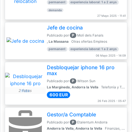
permanent
experiencia laboral: 1 a 2 anys
demanda
27 Mayo 2025 - 11:41
Jefe de cocina
P
Publicado por
Molí dels Fanals
, La Massana
Otras ofertas Empleos
permanent
experiencia laboral: 1 a 2 anys
06 Mayo 2025 - 14:09
Desbloquejar iphone 16 pro
max
P
Publicado por
Witson Sun
La Margineda, Andorra la Vella
Telefonía y Telecomunicaciones
2 fotos
600 EUR
26 Feb 2025 - 05:47
Gestor/a Comptable
P
Publicado por
Etalentum Andorra
Andorra la Vella, Andorra la Vella
Finanzas, Contabilidad, Banca