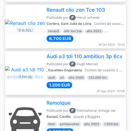
Renault clio zen Tce 103
P
Publicado por
Hervé schwob
Certers, Sant Julià de Lòria
Coches de ocasión o Nuevo
4 fotos
renault
clio zen tce
año 2022
39.000 km
8.700 EUR
18 Oct 2024 - 13:25
Audi a3 tdi 110 ambition 3p 6cv
P
Publicado por
Hugh Mercier
, Escaldes-Engordany
Coches de ocasión o Nuevo
3 fotos
audi
a3
año 2000
133.000 km
1.200 EUR
30 Ago 2024 - 07:09
Remolque
P
Publicado por
International vintage car
Ransol, Canillo
Quads y Buggies
lider
portacoches
año 2023
1.500 km