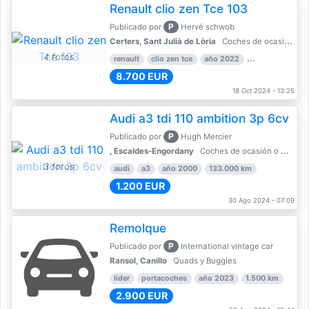
Renault clio zen Tce 103
P
Publicado por
Hervé schwob
Certers, Sant Julià de Lòria
Coches de ocasión o Nuevo
4 fotos
renault
clio zen tce
año 2022
39.000 km
8.700 EUR
18 Oct 2024 - 13:25
Audi a3 tdi 110 ambition 3p 6cv
P
Publicado por
Hugh Mercier
, Escaldes-Engordany
Coches de ocasión o Nuevo
3 fotos
audi
a3
año 2000
133.000 km
1.200 EUR
30 Ago 2024 - 07:09
Remolque
P
Publicado por
International vintage car
Ransol, Canillo
Quads y Buggies
lider
portacoches
año 2023
1.500 km
2.900 EUR