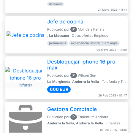
demanda
27 Mayo 2025 - 11:41
Jefe de cocina
P
Publicado por
Molí dels Fanals
, La Massana
Otras ofertas Empleos
permanent
experiencia laboral: 1 a 2 anys
06 Mayo 2025 - 14:09
Desbloquejar iphone 16 pro
max
P
Publicado por
Witson Sun
La Margineda, Andorra la Vella
Telefonía y Telecomunicaciones
2 fotos
600 EUR
26 Feb 2025 - 05:47
Gestor/a Comptable
P
Publicado por
Etalentum Andorra
Andorra la Vella, Andorra la Vella
Finanzas, Contabilidad, Banca
10 Ene 2025 - 13:16