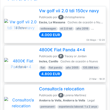
Vw golf vii 2.0 tdi 150cv navy
P
Publicado por
christopherena
Escàs, La Massana
Coches de ocasión o Nuevo
4 fotos
volkswagen
vii 2.0 tdi
año 2016
80.000 km
4.000 EUR
04 Mayo - 12:20
4800€ Fiat Panda 4x4
P
Publicado por
Tracey or Jordan
Incles, Canillo
Coches de ocasión o Nuevo
4 fotos
fiat
fiat panda
año 2005
135.086 km
4.800 EUR
21 Mar - 18:31
Consultor/a relocation
P
Publicado por
Lorena Martinez
Andorra la Vella, Andorra la Vella
Legal
permanent
experiencia laboral: 1 a 2 anys