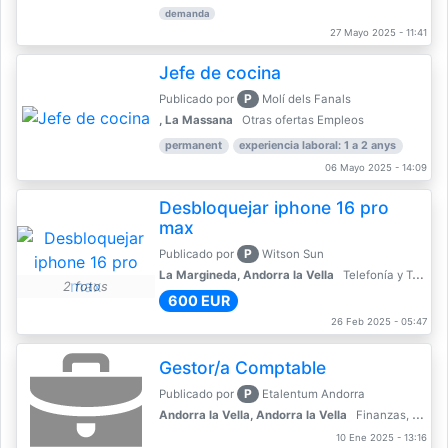
demanda
27 Mayo 2025 - 11:41
Jefe de cocina
P
Publicado por
Molí dels Fanals
, La Massana
Otras ofertas Empleos
permanent
experiencia laboral: 1 a 2 anys
06 Mayo 2025 - 14:09
Desbloquejar iphone 16 pro
max
P
Publicado por
Witson Sun
La Margineda, Andorra la Vella
Telefonía y Telecomunicaciones
2 fotos
600 EUR
26 Feb 2025 - 05:47
Gestor/a Comptable
P
Publicado por
Etalentum Andorra
Andorra la Vella, Andorra la Vella
Finanzas, Contabilidad, Banca
10 Ene 2025 - 13:16