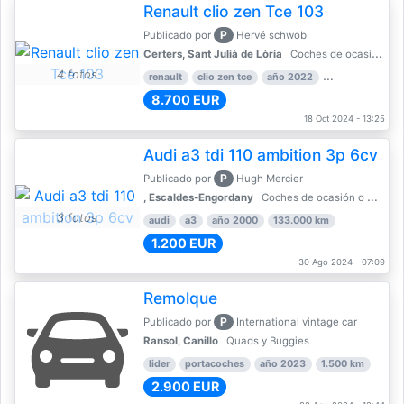
Renault clio zen Tce 103
P
Publicado por
Hervé schwob
Certers, Sant Julià de Lòria
Coches de ocasión o Nuevo
4 fotos
renault
clio zen tce
año 2022
39.000 km
8.700 EUR
18 Oct 2024 - 13:25
Audi a3 tdi 110 ambition 3p 6cv
P
Publicado por
Hugh Mercier
, Escaldes-Engordany
Coches de ocasión o Nuevo
3 fotos
audi
a3
año 2000
133.000 km
1.200 EUR
30 Ago 2024 - 07:09
Remolque
P
Publicado por
International vintage car
Ransol, Canillo
Quads y Buggies
lider
portacoches
año 2023
1.500 km
2.900 EUR