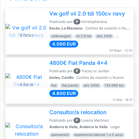
Vw golf vii 2.0 tdi 150cv navy
P
Publicado por
christopherena
Escàs, La Massana
Coches de ocasión o Nuevo
4 fotos
volkswagen
vii 2.0 tdi
año 2016
80.000 km
4.000 EUR
04 Mayo - 12:20
4800€ Fiat Panda 4x4
P
Publicado por
Tracey or Jordan
Incles, Canillo
Coches de ocasión o Nuevo
4 fotos
fiat
fiat panda
año 2005
135.086 km
4.800 EUR
21 Mar - 18:31
Consultor/a relocation
P
Publicado por
Lorena Martinez
Andorra la Vella, Andorra la Vella
Legal
permanent
experiencia laboral: 1 a 2 anys