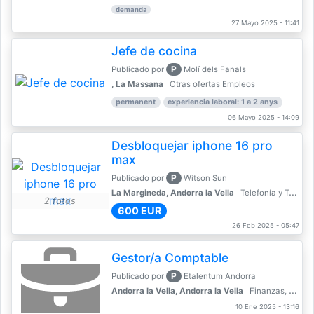
demanda
27 Mayo 2025 - 11:41
Jefe de cocina
P
Publicado por
Molí dels Fanals
, La Massana
Otras ofertas Empleos
permanent
experiencia laboral: 1 a 2 anys
06 Mayo 2025 - 14:09
Desbloquejar iphone 16 pro
max
P
Publicado por
Witson Sun
La Margineda, Andorra la Vella
Telefonía y Telecomunicaciones
2 fotos
600 EUR
26 Feb 2025 - 05:47
Gestor/a Comptable
P
Publicado por
Etalentum Andorra
Andorra la Vella, Andorra la Vella
Finanzas, Contabilidad, Banca
10 Ene 2025 - 13:16