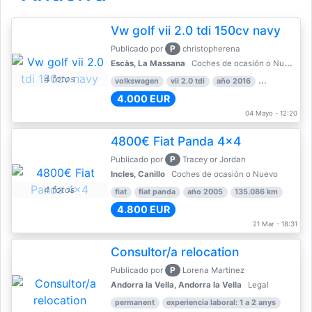
Vw golf vii 2.0 tdi 150cv navy
P
Publicado por
christopherena
Escàs, La Massana
Coches de ocasión o Nuevo
4 fotos
volkswagen
vii 2.0 tdi
año 2016
80.000 km
4.000 EUR
04 Mayo - 12:20
4800€ Fiat Panda 4x4
P
Publicado por
Tracey or Jordan
Incles, Canillo
Coches de ocasión o Nuevo
4 fotos
fiat
fiat panda
año 2005
135.086 km
4.800 EUR
21 Mar - 18:31
Consultor/a relocation
P
Publicado por
Lorena Martinez
Andorra la Vella, Andorra la Vella
Legal
permanent
experiencia laboral: 1 a 2 anys