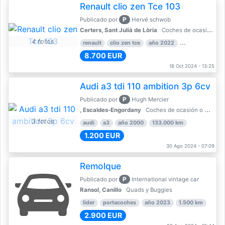
Renault clio zen Tce 103
P
Publicado por
Hervé schwob
Certers, Sant Julià de Lòria
Coches de ocasión o Nuevo
4 fotos
renault
clio zen tce
año 2022
39.000 km
8.700 EUR
18 Oct 2024 - 13:25
Audi a3 tdi 110 ambition 3p 6cv
P
Publicado por
Hugh Mercier
, Escaldes-Engordany
Coches de ocasión o Nuevo
3 fotos
audi
a3
año 2000
133.000 km
1.200 EUR
30 Ago 2024 - 07:09
Remolque
P
Publicado por
International vintage car
Ransol, Canillo
Quads y Buggies
lider
portacoches
año 2023
1.500 km
2.900 EUR