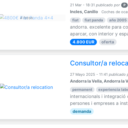
21 Mar - 18:31
publicado por
P
Incles, Canillo
Coches de oca
4 fotos
fiat
fiat panda
año 2005
andorra. excelente para con
aparcar, con interior y espa
4.800 EUR
oferta
Consultor/a reloc
27 Mayo 2025 - 11:41
publicado 
Andorra la Vella, Andorra la V
permanent
experiencia labo
internacionals i integració
persones i empreses a instal
demanda