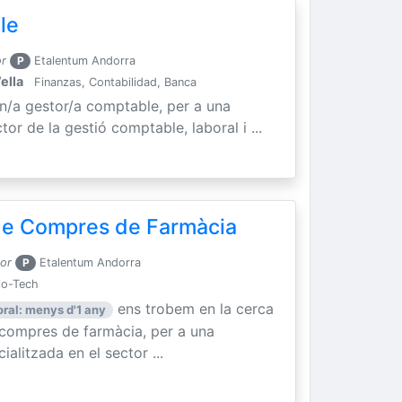
le
or
P
Etalentum Andorra
ella
Finanzas, Contabilidad, Banca
un/a gestor/a comptable, per a una
tor de la gestió comptable, laboral i ...
 de Compres de Farmàcia
por
P
Etalentum Andorra
io-Tech
ens trobem en la cerca
oral: menys d'1 any
e compres de farmàcia, per a una
litzada en el sector ...