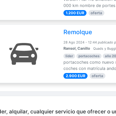
000 km nombre de portes : 
1.200 EUR
oferta
Remolque
28 Ago 2024 - 12:44
publicado 
Ransol, Canillo
Quads y Bugg
lider
portacoches
año 2
portacoches como nuevo s
coches con matrícula ando
2.900 EUR
oferta
er, alquilar, cualquier servicio que ofrecer o 