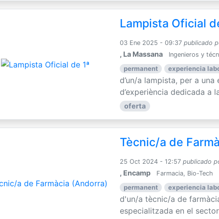
Lampista Oficial d
03 Ene 2025 - 09:37
publicado p
, La Massana
Ingenieros y téc
permanent
experiencia labo
d’un/a lampista, per a un
d’experiència dedicada a la 
oferta
Tècnic/a de Farmà
25 Oct 2024 - 12:57
publicado p
, Encamp
Farmacia, Bio-Tech
permanent
experiencia labo
d'un/a tècnic/a de farmàc
especialitzada en el sector