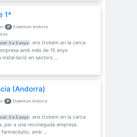
e 1ª
or
P
Etalentum Andorra
nicos
ens trobem en la cerca
ral: 3 a 5 anys
a empresa amb més de 15 anys
instal·lació en sectors ...
cia (Andorra)
or
P
Etalentum Andorra
ens trobem en la cerca
ral: 3 a 5 anys
ia, per a una reconeguda empresa
 farmacèutic, amb ...