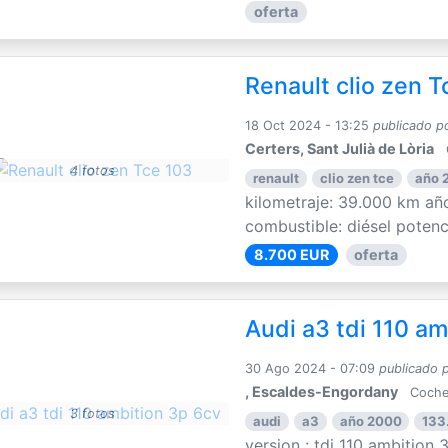
oferta
Renault clio zen T
18 Oct 2024 - 13:25
publicado p
Certers, Sant Julià de Lòria
4 fotos
renault
clio zen tce
año 
kilometraje: 39.000 km año
combustible: diésel potenci
8.700 EUR
oferta
Audi a3 tdi 110 am
30 Ago 2024 - 07:09
publicado 
, Escaldes-Engordany
Coche
3 fotos
audi
a3
año 2000
133
version : tdi 110 ambition