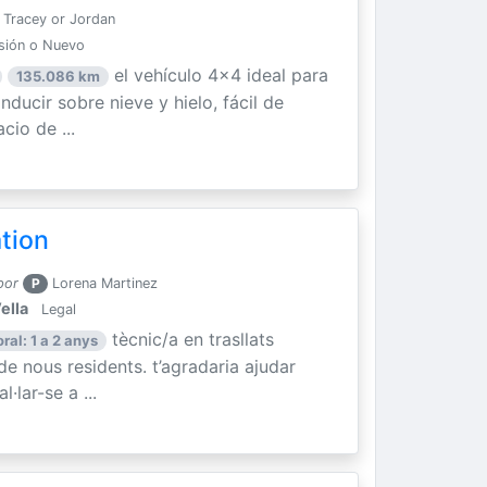
Tracey or Jordan
sión o Nuevo
el vehículo 4x4 ideal para
135.086 km
ducir sobre nieve y hielo, fácil de
cio de ...
ation
por
P
Lorena Martinez
ella
Legal
tècnic/a en trasllats
ral: 1 a 2 anys
 de nous residents. t’agradaria ajudar
·lar-se a ...