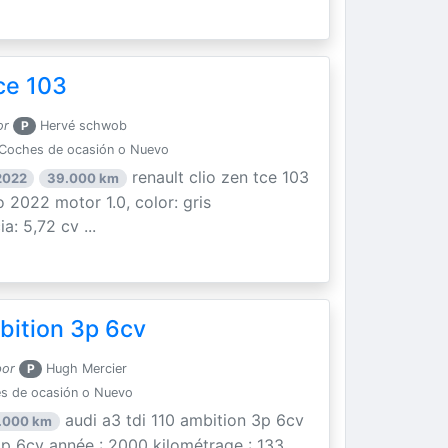
ce 103
or
P
Hervé schwob
Coches de ocasión o Nuevo
renault clio zen tce 103
2022
39.000 km
 2022 motor 1.0, color: gris
a: 5,72 cv ...
bition 3p 6cv
por
P
Hugh Mercier
s de ocasión o Nuevo
audi a3 tdi 110 ambition 3p 6cv
.000 km
 3p 6cv année : 2000 kilométrage : 133