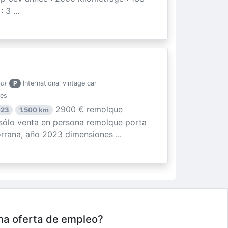
3 ...
por
P
International vintage car
ies
2900 € remolque
023
1.500 km
ólo venta en persona remolque porta
rrana, año 2023 dimensiones ...
una oferta de empleo?