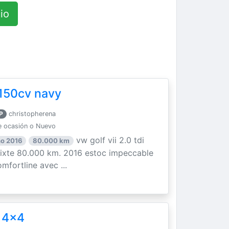
io
i 150cv navy
P
christopherena
 ocasión o Nuevo
vw golf vii 2.0 tdi
o 2016
80.000 km
mixte 80.000 km. 2016 estoc impeccable
mfortline avec ...
 4x4