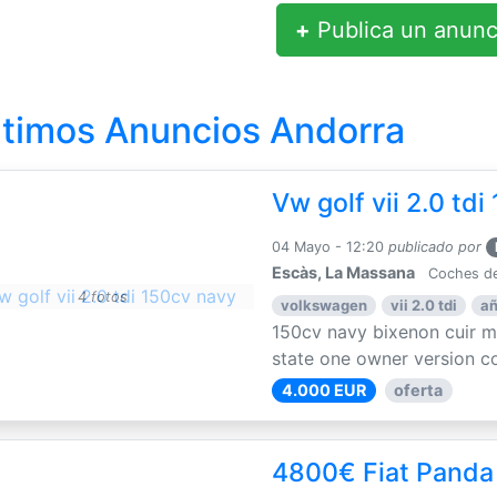
+
Publica un anunc
ltimos Anuncios Andorra
Vw golf vii 2.0 td
04 Mayo - 12:20
publicado por
Escàs, La Massana
Coches de
4 fotos
volkswagen
vii 2.0 tdi
añ
150cv navy bixenon cuir 
state one owner version co
4.000 EUR
oferta
4800€ Fiat Panda