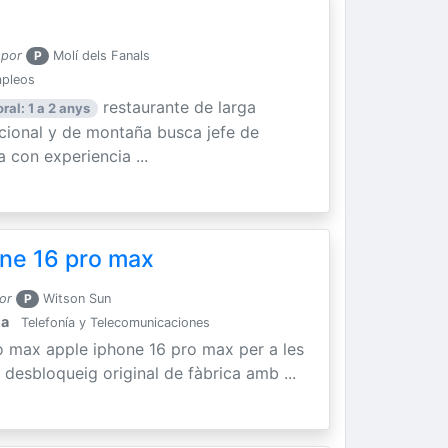
 por
P
Molí dels Fanals
mpleos
restaurante de larga
ral: 1 a 2 anys
icional y de montaña busca jefe de
 con experiencia ...
ne 16 pro max
or
P
Witson Sun
la
Telefonía y Telecomunicaciones
o max apple iphone 16 pro max per a les
 desbloqueig original de fàbrica amb ...