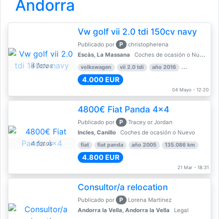
Andorra
Vw golf vii 2.0 tdi 150cv navy
P
Publicado por
christopherena
Escàs, La Massana
Coches de ocasión o Nuevo
4 fotos
volkswagen
vii 2.0 tdi
año 2016
80.000 km
4.000 EUR
04 Mayo - 12:20
4800€ Fiat Panda 4x4
P
Publicado por
Tracey or Jordan
Incles, Canillo
Coches de ocasión o Nuevo
4 fotos
fiat
fiat panda
año 2005
135.086 km
4.800 EUR
21 Mar - 18:31
Consultor/a relocation
P
Publicado por
Lorena Martinez
Andorra la Vella, Andorra la Vella
Legal