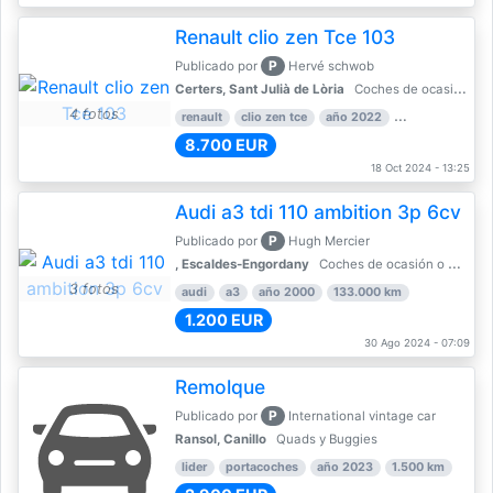
Renault clio zen Tce 103
P
Publicado por
Hervé schwob
Certers, Sant Julià de Lòria
Coches de ocasión o Nuevo
4 fotos
renault
clio zen tce
año 2022
39.000 km
8.700 EUR
18 Oct 2024 - 13:25
Audi a3 tdi 110 ambition 3p 6cv
P
Publicado por
Hugh Mercier
, Escaldes-Engordany
Coches de ocasión o Nuevo
3 fotos
audi
a3
año 2000
133.000 km
1.200 EUR
30 Ago 2024 - 07:09
Remolque
P
Publicado por
International vintage car
Ransol, Canillo
Quads y Buggies
lider
portacoches
año 2023
1.500 km