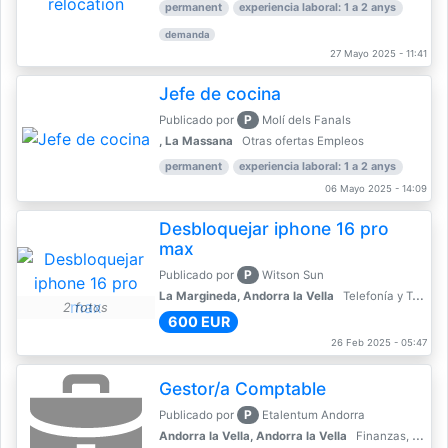
permanent
experiencia laboral: 1 a 2 anys
demanda
27 Mayo 2025 - 11:41
Jefe de cocina
P
Publicado por
Molí dels Fanals
, La Massana
Otras ofertas Empleos
permanent
experiencia laboral: 1 a 2 anys
06 Mayo 2025 - 14:09
Desbloquejar iphone 16 pro
max
P
Publicado por
Witson Sun
La Margineda, Andorra la Vella
Telefonía y Telecomunicaciones
2 fotos
600 EUR
26 Feb 2025 - 05:47
Gestor/a Comptable
P
Publicado por
Etalentum Andorra
Andorra la Vella, Andorra la Vella
Finanzas, Contabilidad, Banca