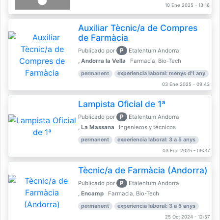
10 Ene 2025 - 13:16
Auxiliar Tècnic/a de Compres
de Farmàcia
P
Publicado por
Etalentum Andorra
, Andorra la Vella
Farmacia, Bio-Tech
permanent
experiencia laboral: menys d'1 any
03 Ene 2025 - 09:43
Lampista Oficial de 1ª
P
Publicado por
Etalentum Andorra
, La Massana
Ingenieros y técnicos
permanent
experiencia laboral: 3 a 5 anys
03 Ene 2025 - 09:37
Tècnic/a de Farmàcia (Andorra)
P
Publicado por
Etalentum Andorra
, Encamp
Farmacia, Bio-Tech
permanent
experiencia laboral: 3 a 5 anys
25 Oct 2024 - 12:57