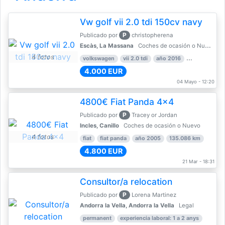
Vw golf vii 2.0 tdi 150cv navy
P
Publicado por
christopherena
Escàs, La Massana
Coches de ocasión o Nuevo
4 fotos
volkswagen
vii 2.0 tdi
año 2016
80.000 km
4.000 EUR
04 Mayo - 12:20
4800€ Fiat Panda 4x4
P
Publicado por
Tracey or Jordan
Incles, Canillo
Coches de ocasión o Nuevo
4 fotos
fiat
fiat panda
año 2005
135.086 km
4.800 EUR
21 Mar - 18:31
Consultor/a relocation
P
Publicado por
Lorena Martinez
Andorra la Vella, Andorra la Vella
Legal
permanent
experiencia laboral: 1 a 2 anys