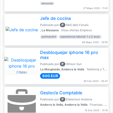
demanda
27 Mayo 2025 - 11:41
Jefe de cocina
P
Publicado por
Molí dels Fanals
, La Massana
Otras ofertas Empleos
permanent
experiencia laboral: 1 a 2 anys
06 Mayo 2025 - 14:09
Desbloquejar iphone 16 pro
max
P
Publicado por
Witson Sun
La Margineda, Andorra la Vella
Telefonía y Telecomunicaciones
2 fotos
600 EUR
26 Feb 2025 - 05:47
Gestor/a Comptable
P
Publicado por
Etalentum Andorra
Andorra la Vella, Andorra la Vella
Finanzas, Contabilidad, Banca
10 Ene 2025 - 13:16