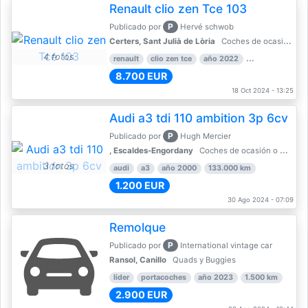
Renault clio zen Tce 103
P
Publicado por
Hervé schwob
Certers, Sant Julià de Lòria
Coches de ocasión o Nuevo
4 fotos
renault
clio zen tce
año 2022
39.000 km
8.700 EUR
18 Oct 2024 - 13:25
Audi a3 tdi 110 ambition 3p 6cv
P
Publicado por
Hugh Mercier
, Escaldes-Engordany
Coches de ocasión o Nuevo
3 fotos
audi
a3
año 2000
133.000 km
1.200 EUR
30 Ago 2024 - 07:09
Remolque
P
Publicado por
International vintage car
Ransol, Canillo
Quads y Buggies
lider
portacoches
año 2023
1.500 km
2.900 EUR