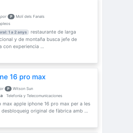
 por
P
Molí dels Fanals
mpleos
restaurante de larga
ral: 1 a 2 anys
icional y de montaña busca jefe de
 con experiencia ...
ne 16 pro max
or
P
Witson Sun
la
Telefonía y Telecomunicaciones
o max apple iphone 16 pro max per a les
 desbloqueig original de fàbrica amb ...