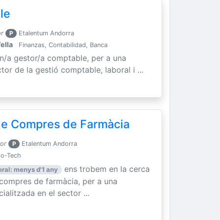
le
or
P
Etalentum Andorra
ella
Finanzas, Contabilidad, Banca
un/a gestor/a comptable, per a una
tor de la gestió comptable, laboral i ...
 de Compres de Farmàcia
por
P
Etalentum Andorra
io-Tech
ens trobem en la cerca
oral: menys d'1 any
e compres de farmàcia, per a una
litzada en el sector ...