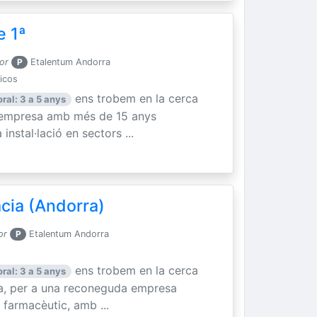
e 1ª
or
P
Etalentum Andorra
nicos
ens trobem en la cerca
ral: 3 a 5 anys
a empresa amb més de 15 anys
instal·lació en sectors ...
cia (Andorra)
or
P
Etalentum Andorra
ens trobem en la cerca
ral: 3 a 5 anys
ia, per a una reconeguda empresa
 farmacèutic, amb ...