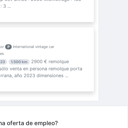
3 ...
por
P
International vintage car
ies
2900 € remolque
023
1.500 km
ólo venta en persona remolque porta
rrana, año 2023 dimensiones ...
una oferta de empleo?