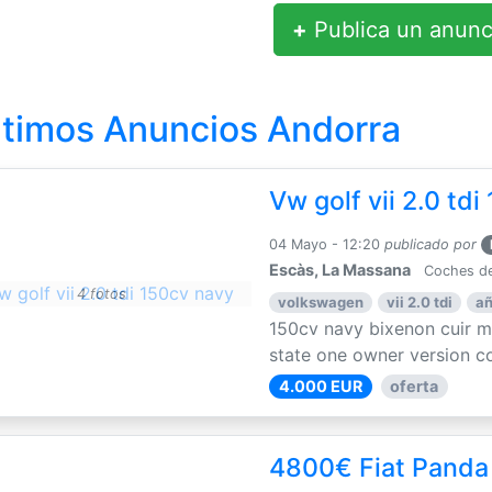
+
Publica un anunc
ltimos Anuncios Andorra
Vw golf vii 2.0 td
04 Mayo - 12:20
publicado por
Escàs, La Massana
Coches de
4 fotos
volkswagen
vii 2.0 tdi
añ
150cv navy bixenon cuir 
state one owner version co
4.000 EUR
oferta
4800€ Fiat Panda