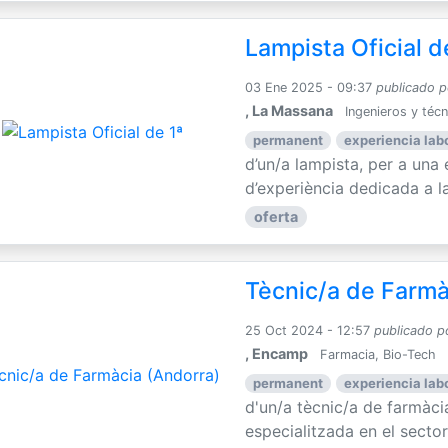
Lampista Oficial d
03 Ene 2025 - 09:37
publicado p
, La Massana
Ingenieros y téc
permanent
experiencia labo
d’un/a lampista, per a un
d’experiència dedicada a la 
oferta
Tècnic/a de Farmà
25 Oct 2024 - 12:57
publicado p
, Encamp
Farmacia, Bio-Tech
permanent
experiencia labo
d'un/a tècnic/a de farmàc
especialitzada en el sector