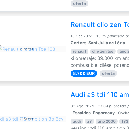
oferta
Renault clio zen T
18 Oct 2024 - 13:25
publicado p
Certers, Sant Julià de Lòria
4 fotos
renault
clio zen tce
año 
kilometraje: 39.000 km año
combustible: diésel potenci
8.700 EUR
oferta
Audi a3 tdi 110 am
30 Ago 2024 - 07:09
publicado 
, Escaldes-Engordany
Coche
3 fotos
audi
a3
año 2000
133
version : tdi 110 ambition