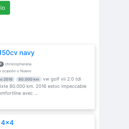
io
i 150cv navy
P
christopherena
 ocasión o Nuevo
vw golf vii 2.0 tdi
o 2016
80.000 km
mixte 80.000 km. 2016 estoc impeccable
mfortline avec ...
 4x4