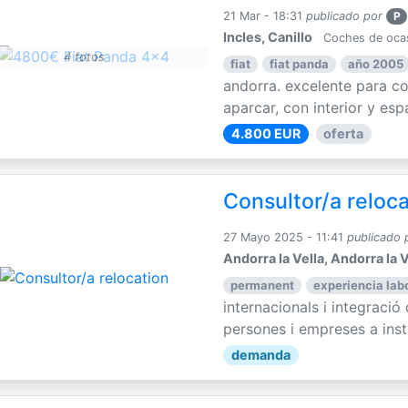
21 Mar - 18:31
publicado por
P
Incles, Canillo
Coches de oca
4 fotos
fiat
fiat panda
año 2005
andorra. excelente para con
aparcar, con interior y espa
4.800 EUR
oferta
Consultor/a reloc
27 Mayo 2025 - 11:41
publicado 
Andorra la Vella, Andorra la V
permanent
experiencia labo
internacionals i integració
persones i empreses a instal
demanda