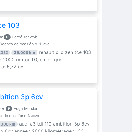
ce 103
or
P
Hervé schwob
Coches de ocasión o Nuevo
renault clio zen tce 103
2022
39.000 km
 2022 motor 1.0, color: gris
a: 5,72 cv ...
bition 3p 6cv
por
P
Hugh Mercier
s de ocasión o Nuevo
audi a3 tdi 110 ambition 3p 6cv
.000 km
 3p 6cv année : 2000 kilométrage : 133