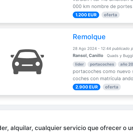
000 km nombre de portes : 
1.200 EUR
oferta
Remolque
28 Ago 2024 - 12:44
publicado 
Ransol, Canillo
Quads y Bugg
lider
portacoches
año 2
portacoches como nuevo s
coches con matrícula ando
2.900 EUR
oferta
er, alquilar, cualquier servicio que ofrecer o 