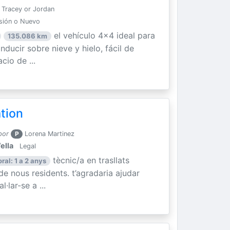
Tracey or Jordan
sión o Nuevo
el vehículo 4x4 ideal para
135.086 km
ducir sobre nieve y hielo, fácil de
cio de ...
ation
por
P
Lorena Martinez
ella
Legal
tècnic/a en trasllats
ral: 1 a 2 anys
 de nous residents. t’agradaria ajudar
·lar-se a ...