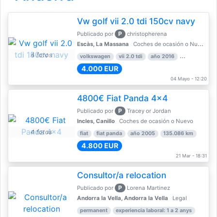
Vw golf vii 2.0 tdi 150cv navy
P
Publicado por
christopherena
Escàs, La Massana
Coches de ocasión o Nuevo
4 fotos
volkswagen
vii 2.0 tdi
año 2016
80.000 km
4.000 EUR
04 Mayo - 12:20
4800€ Fiat Panda 4x4
P
Publicado por
Tracey or Jordan
Incles, Canillo
Coches de ocasión o Nuevo
4 fotos
fiat
fiat panda
año 2005
135.086 km
4.800 EUR
21 Mar - 18:31
Consultor/a relocation
P
Publicado por
Lorena Martinez
Andorra la Vella, Andorra la Vella
Legal
permanent
experiencia laboral: 1 a 2 anys