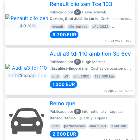
Renault clio zen Tce 103
P
Publicado por
Hervé schwob
Certers, Sant Julià de Lòria
Coches de ocasión o Nuevo
4 fotos
renault
clio zen tce
año 2022
39.000 km
8.700 EUR
18 Oct 2024 - 13:25
Audi a3 tdi 110 ambition 3p 6cv
P
Publicado por
Hugh Mercier
, Escaldes-Engordany
Coches de ocasión o Nuevo
3 fotos
audi
a3
año 2000
133.000 km
1.200 EUR
30 Ago 2024 - 07:09
Remolque
P
Publicado por
International vintage car
Ransol, Canillo
Quads y Buggies
lider
portacoches
año 2023
1.500 km
2.900 EUR