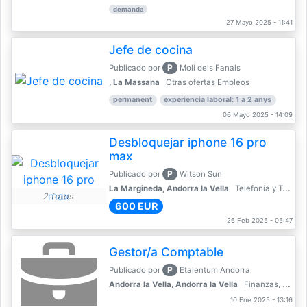
demanda
27 Mayo 2025 - 11:41
Jefe de cocina
P
Publicado por
Molí dels Fanals
, La Massana
Otras ofertas Empleos
permanent
experiencia laboral: 1 a 2 anys
06 Mayo 2025 - 14:09
Desbloquejar iphone 16 pro
max
P
Publicado por
Witson Sun
La Margineda, Andorra la Vella
Telefonía y Telecomunicaciones
2 fotos
600 EUR
26 Feb 2025 - 05:47
Gestor/a Comptable
P
Publicado por
Etalentum Andorra
Andorra la Vella, Andorra la Vella
Finanzas, Contabilidad, Banca
10 Ene 2025 - 13:16