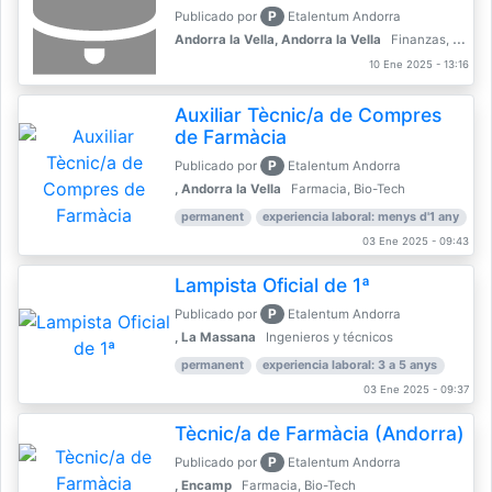
P
Publicado por
Etalentum Andorra
Andorra la Vella, Andorra la Vella
Finanzas, Contabilidad, Banca
10 Ene 2025 - 13:16
Auxiliar Tècnic/a de Compres
de Farmàcia
P
Publicado por
Etalentum Andorra
, Andorra la Vella
Farmacia, Bio-Tech
permanent
experiencia laboral: menys d'1 any
03 Ene 2025 - 09:43
Lampista Oficial de 1ª
P
Publicado por
Etalentum Andorra
, La Massana
Ingenieros y técnicos
permanent
experiencia laboral: 3 a 5 anys
03 Ene 2025 - 09:37
Tècnic/a de Farmàcia (Andorra)
P
Publicado por
Etalentum Andorra
, Encamp
Farmacia, Bio-Tech