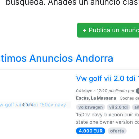
búsqueda. Añades un anuncio clasi
+
Publica un anunc
ltimos Anuncios Andorra
Vw golf vii 2.0 td
04 Mayo - 12:20
publicado por
Escàs, La Massana
Coches de
4 fotos
volkswagen
vii 2.0 tdi
añ
150cv navy bixenon cuir 
state one owner version co
4.000 EUR
oferta