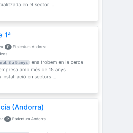
litzada en el sector ...
e 1ª
or
P
Etalentum Andorra
nicos
ens trobem en la cerca
ral: 3 a 5 anys
a empresa amb més de 15 anys
instal·lació en sectors ...
cia (Andorra)
or
P
Etalentum Andorra