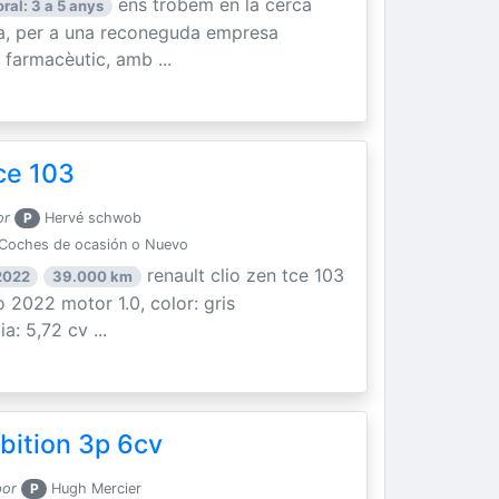
ens trobem en la cerca
ral: 3 a 5 anys
ia, per a una reconeguda empresa
 farmacèutic, amb ...
ce 103
or
P
Hervé schwob
Coches de ocasión o Nuevo
renault clio zen tce 103
2022
39.000 km
 2022 motor 1.0, color: gris
a: 5,72 cv ...
bition 3p 6cv
por
P
Hugh Mercier