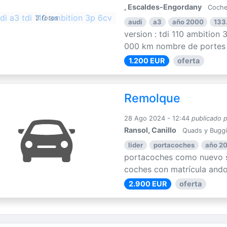
, Escaldes-Engordany
Coche
3 fotos
audi
a3
año 2000
133
version : tdi 110 ambition
000 km nombre de portes : 
1.200 EUR
oferta
Remolque
28 Ago 2024 - 12:44
publicado 
Ransol, Canillo
Quads y Bugg
lider
portacoches
año 2
portacoches como nuevo s
coches con matrícula ando
2.900 EUR
oferta