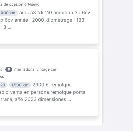
s de ocasión o Nuevo
audi a3 tdi 110 ambition 3p 6cv
.000 km
 3p 6cv année : 2000 kilométrage : 133
3 ...
por
P
International vintage car
ies
2900 € remolque
023
1.500 km
ólo venta en persona remolque porta
rrana, año 2023 dimensiones ...