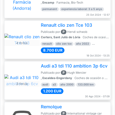
, Encamp
Farmacia, Bio-Tech
permanent
experiencia laboral: 3 a 5 anys
25 Oct 2024 - 12:57
Renault clio zen Tce 103
P
Publicado por
Hervé schwob
Certers, Sant Julià de Lòria
Coches de ocasión o Nuevo
4 fotos
renault
clio zen tce
año 2022
39.000 km
8.700 EUR
18 Oct 2024 - 13:25
Audi a3 tdi 110 ambition 3p 6cv
P
Publicado por
Hugh Mercier
, Escaldes-Engordany
Coches de ocasión o Nuevo
3 fotos
audi
a3
año 2000
133.000 km
1.200 EUR
30 Ago 2024 - 07:09
Remolque
P
Publicado por
International vintage car