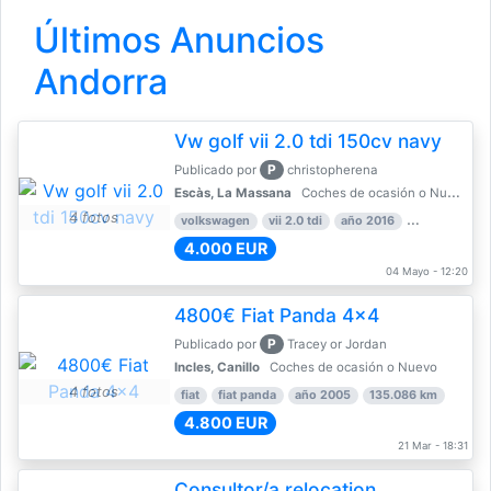
Últimos Anuncios
Andorra
Vw golf vii 2.0 tdi 150cv navy
P
Publicado por
christopherena
Escàs, La Massana
Coches de ocasión o Nuevo
4 fotos
volkswagen
vii 2.0 tdi
año 2016
80.000 km
4.000 EUR
04 Mayo - 12:20
4800€ Fiat Panda 4x4
P
Publicado por
Tracey or Jordan
Incles, Canillo
Coches de ocasión o Nuevo
4 fotos
fiat
fiat panda
año 2005
135.086 km
4.800 EUR
21 Mar - 18:31
Consultor/a relocation