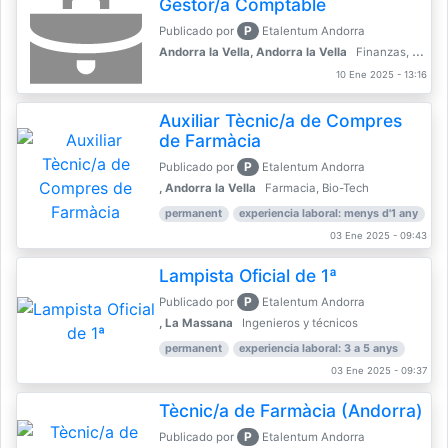
Gestor/a Comptable
P
Publicado por
Etalentum Andorra
Andorra la Vella, Andorra la Vella
Finanzas, Contabilidad, Banca
10 Ene 2025 - 13:16
Auxiliar Tècnic/a de Compres
de Farmàcia
P
Publicado por
Etalentum Andorra
, Andorra la Vella
Farmacia, Bio-Tech
permanent
experiencia laboral: menys d'1 any
03 Ene 2025 - 09:43
Lampista Oficial de 1ª
P
Publicado por
Etalentum Andorra
, La Massana
Ingenieros y técnicos
permanent
experiencia laboral: 3 a 5 anys
03 Ene 2025 - 09:37
Tècnic/a de Farmàcia (Andorra)
P
Publicado por
Etalentum Andorra