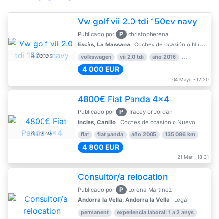
Vw golf vii 2.0 tdi 150cv navy
P
Publicado por
christopherena
Escàs, La Massana
Coches de ocasión o Nuevo
4 fotos
volkswagen
vii 2.0 tdi
año 2016
80.000 km
4.000 EUR
04 Mayo - 12:20
4800€ Fiat Panda 4x4
P
Publicado por
Tracey or Jordan
Incles, Canillo
Coches de ocasión o Nuevo
4 fotos
fiat
fiat panda
año 2005
135.086 km
4.800 EUR
21 Mar - 18:31
Consultor/a relocation
P
Publicado por
Lorena Martinez
Andorra la Vella, Andorra la Vella
Legal
permanent
experiencia laboral: 1 a 2 anys