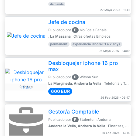
demanda
27 Mayo 2025 - 11:41
Jefe de cocina
P
Publicado por
Molí dels Fanals
, La Massana
Otras ofertas Empleos
permanent
experiencia laboral: 1 a 2 anys
06 Mayo 2025 - 14:09
Desbloquejar iphone 16 pro
max
P
Publicado por
Witson Sun
La Margineda, Andorra la Vella
Telefonía y Telecomunicaciones
2 fotos
600 EUR
26 Feb 2025 - 05:47
Gestor/a Comptable
P
Publicado por
Etalentum Andorra
Andorra la Vella, Andorra la Vella
Finanzas, Contabilidad, Banca
10 Ene 2025 - 13:16