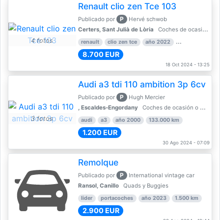
Renault clio zen Tce 103
P
Publicado por
Hervé schwob
Certers, Sant Julià de Lòria
Coches de ocasión o Nuevo
4 fotos
renault
clio zen tce
año 2022
39.000 km
8.700 EUR
18 Oct 2024 - 13:25
Audi a3 tdi 110 ambition 3p 6cv
P
Publicado por
Hugh Mercier
, Escaldes-Engordany
Coches de ocasión o Nuevo
3 fotos
audi
a3
año 2000
133.000 km
1.200 EUR
30 Ago 2024 - 07:09
Remolque
P
Publicado por
International vintage car
Ransol, Canillo
Quads y Buggies
lider
portacoches
año 2023
1.500 km
2.900 EUR