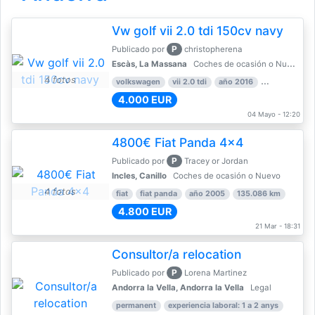
Vw golf vii 2.0 tdi 150cv navy
P
Publicado por
christopherena
Escàs, La Massana
Coches de ocasión o Nuevo
4 fotos
volkswagen
vii 2.0 tdi
año 2016
80.000 km
4.000 EUR
04 Mayo - 12:20
4800€ Fiat Panda 4x4
P
Publicado por
Tracey or Jordan
Incles, Canillo
Coches de ocasión o Nuevo
4 fotos
fiat
fiat panda
año 2005
135.086 km
4.800 EUR
21 Mar - 18:31
Consultor/a relocation
P
Publicado por
Lorena Martinez
Andorra la Vella, Andorra la Vella
Legal
permanent
experiencia laboral: 1 a 2 anys