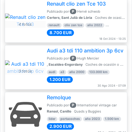
Renault clio zen Tce 103
P
Publicado por
Hervé schwob
Certers, Sant Julià de Lòria
Coches de ocasión o Nuevo
4 fotos
renault
clio zen tce
año 2022
39.000 km
8.700 EUR
18 Oct 2024 - 13:25
Audi a3 tdi 110 ambition 3p 6cv
P
Publicado por
Hugh Mercier
, Escaldes-Engordany
Coches de ocasión o Nuevo
3 fotos
audi
a3
año 2000
133.000 km
1.200 EUR
30 Ago 2024 - 07:09
Remolque
P
Publicado por
International vintage car
Ransol, Canillo
Quads y Buggies
lider
portacoches
año 2023
1.500 km
2.900 EUR