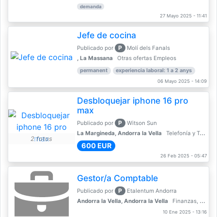
demanda
27 Mayo 2025 - 11:41
Jefe de cocina
P
Publicado por
Molí dels Fanals
, La Massana
Otras ofertas Empleos
permanent
experiencia laboral: 1 a 2 anys
06 Mayo 2025 - 14:09
Desbloquejar iphone 16 pro
max
P
Publicado por
Witson Sun
La Margineda, Andorra la Vella
Telefonía y Telecomunicaciones
2 fotos
600 EUR
26 Feb 2025 - 05:47
Gestor/a Comptable
P
Publicado por
Etalentum Andorra
Andorra la Vella, Andorra la Vella
Finanzas, Contabilidad, Banca
10 Ene 2025 - 13:16