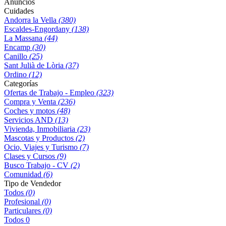
Anuncios
Cuidades
Andorra la Vella
(380)
Escaldes-Engordany
(138)
La Massana
(44)
Encamp
(30)
Canillo
(25)
Sant Julià de Lòria
(37)
Ordino
(12)
Categorías
Ofertas de Trabajo - Empleo
(323)
Compra y Venta
(236)
Coches y motos
(48)
Servicios AND
(13)
Vivienda, Inmobiliaria
(23)
Mascotas y Productos
(2)
Ocio, Viajes y Turismo
(7)
Clases y Cursos
(9)
Busco Trabajo - CV
(2)
Comunidad
(6)
Tipo de Vendedor
Todos
(0)
Profesional
(0)
Particulares
(0)
Todos
0