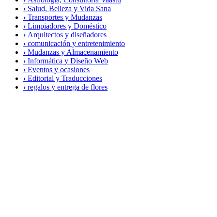
›
Salud, Belleza y Vida Sana
›
Transportes y Mudanzas
›
Limpiadores y Doméstico
›
Arquitectos y diseñadores
›
comunicación y entretenimiento
›
Mudanzas y Almacenamiento
›
Informática y Diseño Web
›
Eventos y ocasiones
›
Editorial y Traducciones
›
regalos y entrega de flores