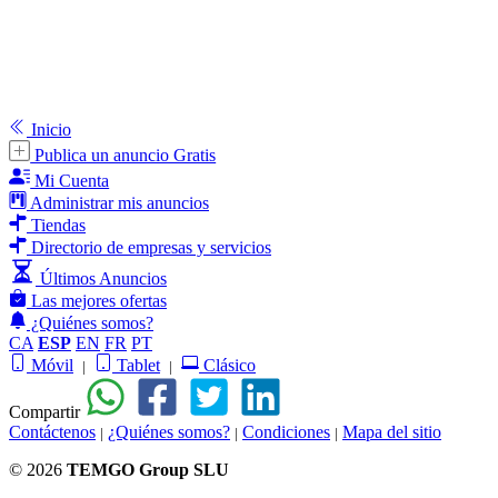
Inicio
Publica un anuncio Gratis
Mi Cuenta
Administrar mis anuncios
Tiendas
Directorio de empresas y servicios
Últimos Anuncios
Las mejores ofertas
¿Quiénes somos?
CA
ESP
EN
FR
PT
Móvil
Tablet
Clásico
|
|
Compartir
Contáctenos
¿Quiénes somos?
Condiciones
Mapa del sitio
|
|
|
© 2026
TEMGO Group SLU