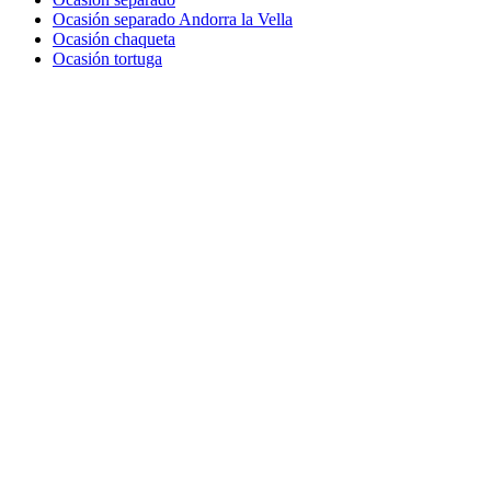
Ocasión separado Andorra la Vella
Ocasión chaqueta
Ocasión tortuga