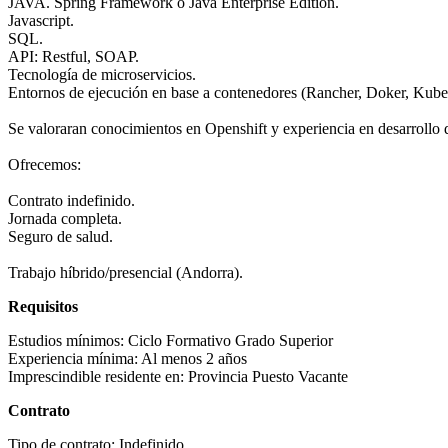
JAVA. Spring Framework o Java Enterprise Edition.
Javascript.
SQL.
API: Restful, SOAP.
Tecnología de microservicios.
Entornos de ejecución en base a contenedores (Rancher, Doker, Kube
Se valoraran conocimientos en Openshift y experiencia en desarrollo d
Ofrecemos:
Contrato indefinido.
Jornada completa.
Seguro de salud.
Trabajo híbrido/presencial (Andorra).
Requisitos
Estudios mínimos:
Ciclo Formativo Grado Superior
Experiencia mínima:
Al menos 2 años
Imprescindible residente en:
Provincia Puesto Vacante
Contrato
Tipo de contrato:
Indefinido