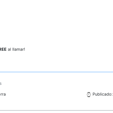
REE
al llamar!
s
rra
Publicado: