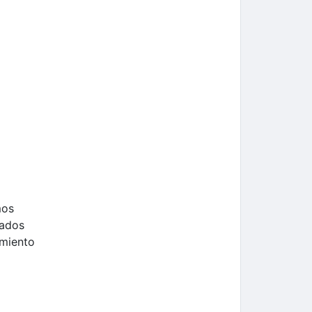
mos
cados
imiento