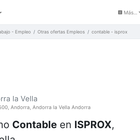
Más...
abajo - Empleo
Otras ofertas Empleos
contable - isprox
ra la Vella
0, Andorra, Andorra la Vella Andorra
omo
Contable
en
ISPROX
,
ella