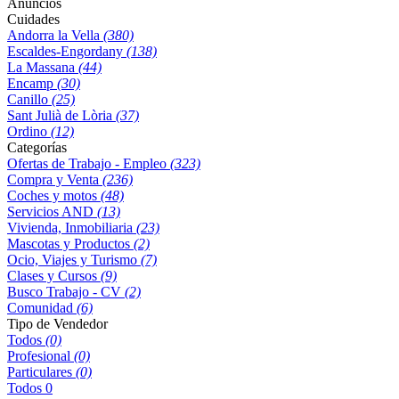
Anuncios
Cuidades
Andorra la Vella
(380)
Escaldes-Engordany
(138)
La Massana
(44)
Encamp
(30)
Canillo
(25)
Sant Julià de Lòria
(37)
Ordino
(12)
Categorías
Ofertas de Trabajo - Empleo
(323)
Compra y Venta
(236)
Coches y motos
(48)
Servicios AND
(13)
Vivienda, Inmobiliaria
(23)
Mascotas y Productos
(2)
Ocio, Viajes y Turismo
(7)
Clases y Cursos
(9)
Busco Trabajo - CV
(2)
Comunidad
(6)
Tipo de Vendedor
Todos
(0)
Profesional
(0)
Particulares
(0)
Todos
0