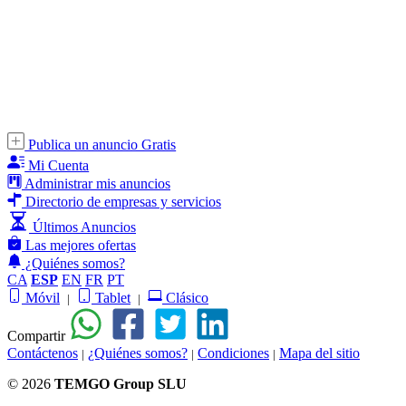
Publica un anuncio Gratis
Mi Cuenta
Administrar mis anuncios
Directorio de empresas y servicios
Últimos Anuncios
Las mejores ofertas
¿Quiénes somos?
CA
ESP
EN
FR
PT
Móvil
Tablet
Clásico
|
|
Compartir
Contáctenos
¿Quiénes somos?
Condiciones
Mapa del sitio
|
|
|
© 2026
TEMGO Group SLU