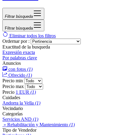
Filtrar búsqueda
Filtrar búsqueda
Eliminar todos los filtros
Ordernar por :
Exactitud de la busqueda
Expresión exacta
Por palabras clave
Anuncios
con fotos
(1)
Ofrecido
(1)
Precio min
Precio max
Precio
1 EUR
(1)
Cuidades
Andorra la Vella
(1)
Vecindario
Categorías
Servicios AND
(1)
» Rehabilitación y Mantenimiento
(1)
Tipo de Vendedor