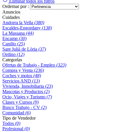
Eliminar todos los filtros
Ordernar por :
Anuncios
Cuidades
Andorra la Vella
(380)
Escaldes-Engordany
(138)
La Massana
(44)
Encamp
(30)
Canillo
(25)
Sant Julià de Lòria
(37)
Ordino
(12)
Categorías
Ofertas de Trabajo - Empleo
(323)
Compra y Venta
(236)
Coches y motos
(48)
Servicios AND
(13)
Vivienda, Inmobiliaria
(23)
Mascotas y Productos
(2)
Ocio, Viajes y Turismo
(7)
Clases y Cursos
(9)
Busco Trabajo - CV
(2)
Comunidad
(6)
Tipo de Vendedor
Todos
(0)
Profesional
(0)