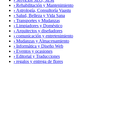
›
Servicios SEO, SEM
›
Rehabilitación y Mantenimiento
›
Astrologí­a, Consultoría Vaastu
›
Salud, Belleza y Vida Sana
›
Transportes y Mudanzas
›
Limpiadores y Doméstico
›
Arquitectos y diseñadores
›
comunicación y entretenimiento
›
Mudanzas y Almacenamiento
›
Informática y Diseño Web
›
Eventos y ocasiones
›
Editorial y Traducciones
›
regalos y entrega de flores