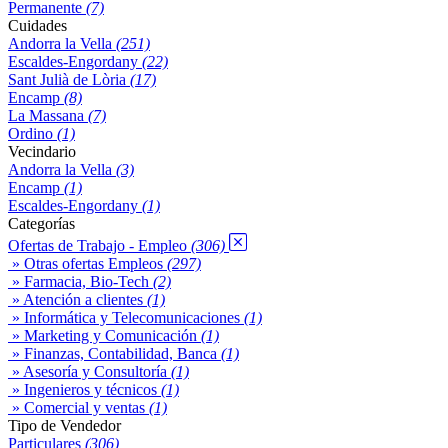
Permanente
(7)
Cuidades
Andorra la Vella
(251)
Escaldes-Engordany
(22)
Sant Julià de Lòria
(17)
Encamp
(8)
La Massana
(7)
Ordino
(1)
Vecindario
Andorra la Vella
(3)
Encamp
(1)
Escaldes-Engordany
(1)
Categorías
Ofertas de Trabajo - Empleo
(306)
» Otras ofertas Empleos
(297)
» Farmacia, Bio-Tech
(2)
» Atención a clientes
(1)
» Informática y Telecomunicaciones
(1)
» Marketing y Comunicación
(1)
» Finanzas, Contabilidad, Banca
(1)
» Asesoría y Consultorí­a
(1)
» Ingenieros y técnicos
(1)
» Comercial y ventas
(1)
Tipo de Vendedor
Particulares
(306)